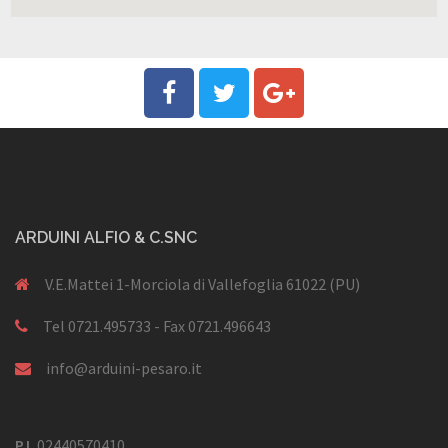
ARDUINI ALFIO & C.SNC
V.E.Mattei 1-Morciola di Vallefoglia 61022 (PU)
Tel 0721.495733 - Fax 0721.496643
info@arduini-pesaro.it
P.I.
02440570410