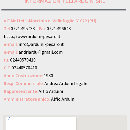
INFORMAZIONI FLLI ARDUINI SRL
V.E.Mattei 1-Morciola di Vallefoglia 61022 (PU)
Tel
0721.495733 –
Fax
0721.496643
http://www.arduini-pesaro.it
e-mail
:
info@arduini-pesaro.it
e-mail
:
andriardu@gmail.com
P.I.
02440570410
C.F.
02440570410
Anno
Costituzione
:
1980
Resp. Commerciale
:
Andrea Arduini Legale
Rappresentante
:
Alfio Arduini
Amministratore unico
:
Alfio Arduini