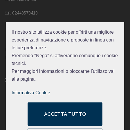
C.F.
02440570410
Il nostro sito utilizza cookie per offrirti una migliore
esperienza di navigazione e proposte in linea con
le tue preferenze.
Informativa Privacy del sito
Premendo "Nega" si attiveranno comunque i cookie
Informativa Privacy dati raccolti presso la sede
tecnici.
Per maggiori informazioni o bloccarne l'utilizzo vai
alla pagina.
Credits
Informativa Cookie
ACCETTA TUTTO